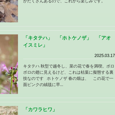
がたくさんあるので、これから楽しみです。
「キタテハ」 「ホトケノザ」 「アオ
イスミレ」
2025.03.17
キタテハ 秋型で越冬し、菜の花で春を満喫。ボロ
ボロの翅に見えるけど、これは枯葉に擬態する裏
技なのです ホトケノザ 春の畑は、 この花で一
面ピンクの絨毯に早...
「カワラヒワ」