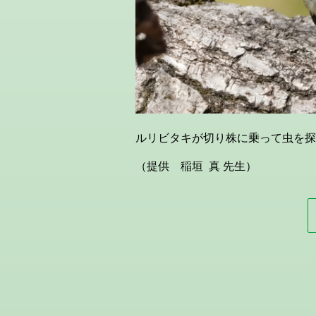
ルリビタキが切り株に乗って虫を探
（提供 稲垣 真 先生）