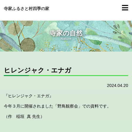
寺家ふるさと村四季の家
寺家の自然
Nature
ヒレンジャク・エナガ
2024.04.20
『ヒレンジャク・エナガ』
今年３月に開催されました「野鳥観察会」での資料です。
（作 稲垣 真 先生）