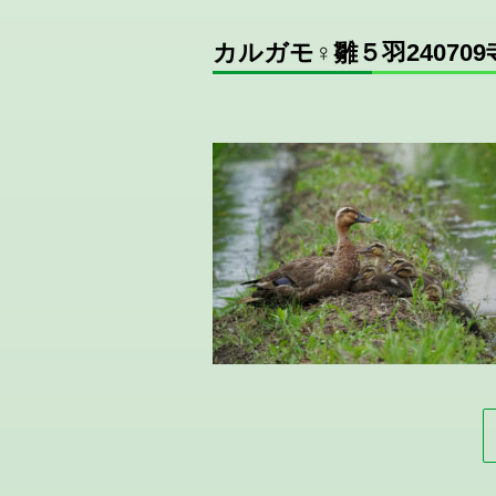
カルガモ♀雛５羽240709寺