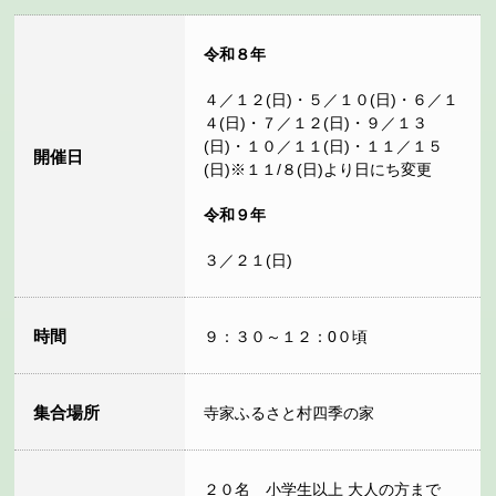
令和８年
４／１２(日)・５／１０(日)・６／１
４(日)・７／１２(日)・９／１３
(日)・１０／１１(日)・１１／１５
開催日
(日)※１１/８(日)より日にち変更
令和９年
３／２１(日)
時間
９：３０～１２：0０頃
集合場所
寺家ふるさと村四季の家
２０名 小学生以上 大人の方まで