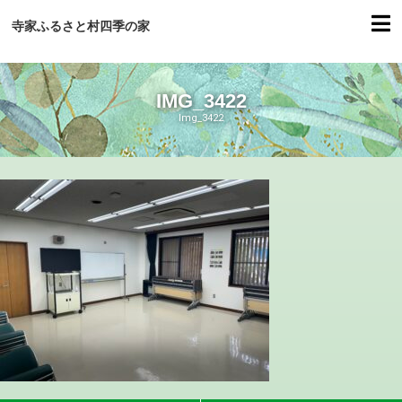
寺家ふるさと村四季の家
IMG_3422
Img_3422